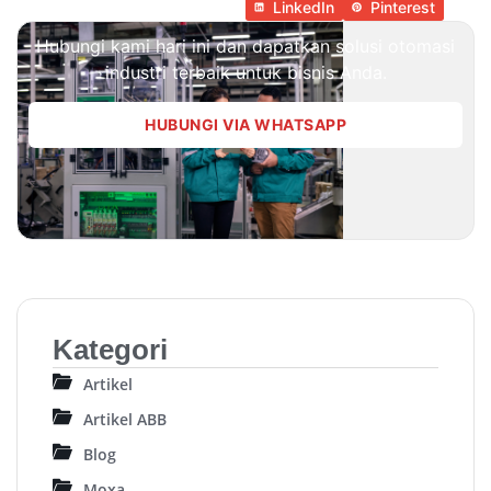
LinkedIn
Pinterest
Hubungi kami hari ini dan dapatkan solusi otomasi
industri terbaik untuk bisnis Anda.
HUBUNGI VIA WHATSAPP
Kategori
Artikel
Artikel ABB
Blog
Moxa