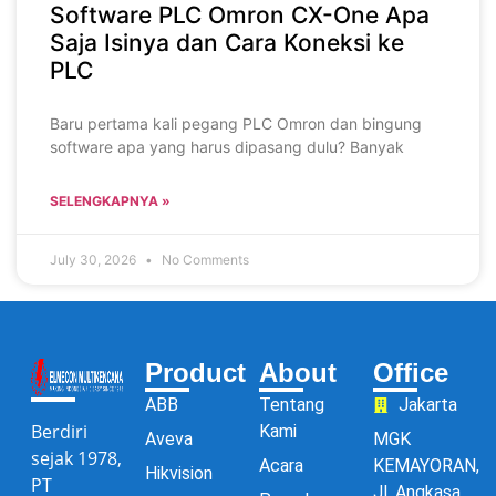
Software PLC Omron CX-One Apa
Saja Isinya dan Cara Koneksi ke
PLC
Baru pertama kali pegang PLC Omron dan bingung
software apa yang harus dipasang dulu? Banyak
SELENGKAPNYA »
July 30, 2026
No Comments
Product
About
Office
ABB
Tentang
Jakarta
Berdiri
Kami
Aveva
MGK
sejak 1978,
Acara
KEMAYORAN,
Hikvision
PT
Jl. Angkasa