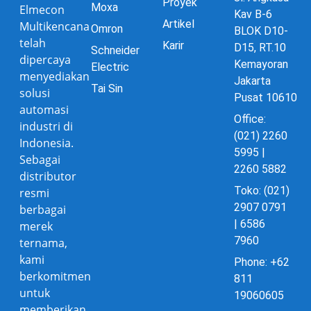
Proyek
Moxa
Elmecon
Kav B-6
Artikel
Multikencana
Omron
BLOK D10-
telah
Karir
D15, RT.10
Schneider
dipercaya
Kemayoran
Electric
menyediakan
Jakarta
Tai Sin
solusi
Pusat 10610
automasi
Office:
industri di
(021) 2260
Indonesia.
5995 |
Sebagai
2260 5882
distributor
Toko: (021)
resmi
2907 0791
berbagai
| 6586
merek
7960
ternama,
kami
Phone: +62
berkomitmen
811
untuk
19060605
memberikan