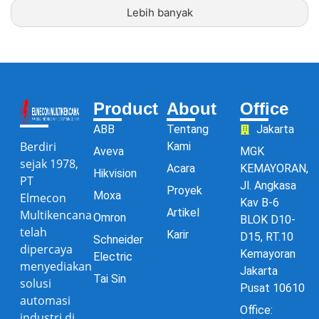
Lebih banyak
Product
About
Office
ABB
Tentang
Jakarta
Berdiri
Kami
Aveva
MGK
sejak 1978,
Acara
KEMAYORAN,
Hikvision
PT
Jl. Angkasa
Proyek
Moxa
Elmecon
Kav B-6
Artikel
Multikencana
Omron
BLOK D10-
telah
Karir
D15, RT.10
Schneider
dipercaya
Kemayoran
Electric
menyediakan
Jakarta
Tai Sin
solusi
Pusat 10610
automasi
Office:
industri di