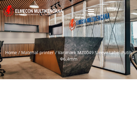
Home
/
Material printer
/ Varimark MZ0049 Sleeve Label Putih
Φ6.4mm