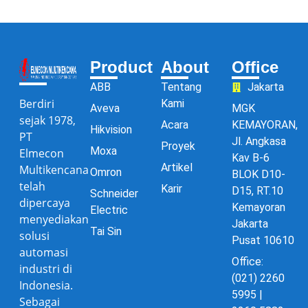
Product
About
Office
ABB
Tentang
Jakarta
Berdiri
Kami
Aveva
MGK
sejak 1978,
Acara
KEMAYORAN,
Hikvision
PT
Jl. Angkasa
Proyek
Moxa
Elmecon
Kav B-6
Artikel
Multikencana
Omron
BLOK D10-
telah
Karir
D15, RT.10
Schneider
dipercaya
Kemayoran
Electric
menyediakan
Jakarta
Tai Sin
solusi
Pusat 10610
automasi
Office:
industri di
(021) 2260
Indonesia.
5995 |
Sebagai