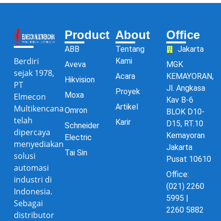
Product
About
Office
ABB
Tentang
Jakarta
Berdiri
Kami
Aveva
MGK
sejak 1978,
Acara
KEMAYORAN,
Hikvision
PT
Jl. Angkasa
Proyek
Moxa
Elmecon
Kav B-6
Artikel
Multikencana
Omron
BLOK D10-
telah
Karir
D15, RT.10
Schneider
dipercaya
Kemayoran
Electric
menyediakan
Jakarta
Tai Sin
solusi
Pusat 10610
automasi
Office:
industri di
(021) 2260
Indonesia.
5995 |
Sebagai
2260 5882
distributor