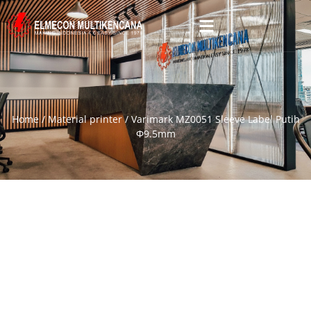
Home
/
Material printer
/ Varimark MZ0051 Sleeve Label Putih
Φ9.5mm