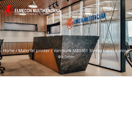
Home
/
Material printer
/ Varimark MZ0361 Sleeve Label Kuning
Φ9.5mm