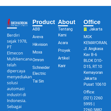
Product
About
Office
ABB
Tentang
Jakarta
Berdiri
Kami
Aveva
MGK
sejak 1978,
Acara
KEMAYORAN,
Hikvision
PT
Jl. Angkasa
Proyek
Moxa
Elmecon
Kav B-6
Artikel
Multikencana
Omron
BLOK D10-
telah
Karir
D15, RT.10
Schneider
dipercaya
Kemayoran
Electric
menyediakan
Jakarta
Tai Sin
solusi
Pusat 10610
automasi
Office:
industri di
(021) 2260
Indonesia.
5995 |
Sebagai
2260 5882