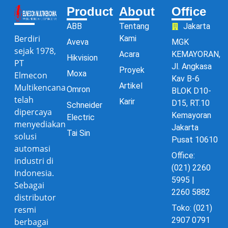
Product
About
Office
ABB
Tentang
Jakarta
Berdiri
Kami
Aveva
MGK
sejak 1978,
Acara
KEMAYORAN,
Hikvision
PT
Jl. Angkasa
Proyek
Moxa
Elmecon
Kav B-6
Artikel
Multikencana
Omron
BLOK D10-
telah
Karir
D15, RT.10
Schneider
dipercaya
Kemayoran
Electric
menyediakan
Jakarta
Tai Sin
solusi
Pusat 10610
automasi
Office:
industri di
(021) 2260
Indonesia.
5995 |
Sebagai
2260 5882
distributor
Toko: (021)
resmi
2907 0791
berbagai