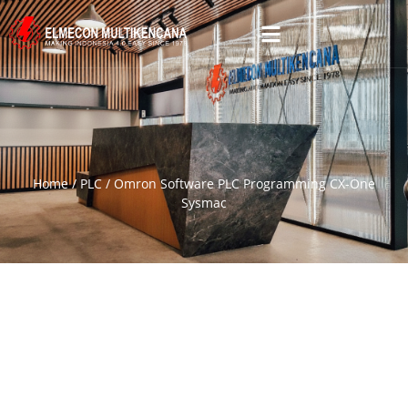
Home
/
PLC
/ Omron Software PLC Programming CX-One
Sysmac