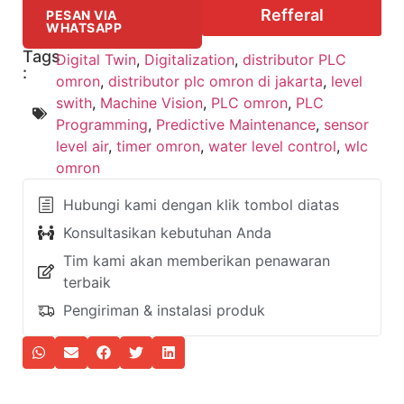
Refferal
PESAN VIA
WHATSAPP
Tags
Digital Twin
,
Digitalization
,
distributor PLC
:
omron
,
distributor plc omron di jakarta
,
level
swith
,
Machine Vision
,
PLC omron
,
PLC
Programming
,
Predictive Maintenance
,
sensor
level air
,
timer omron
,
water level control
,
wlc
omron
Hubungi kami dengan klik tombol diatas
Konsultasikan kebutuhan Anda
Tim kami akan memberikan penawaran
terbaik
Pengiriman & instalasi produk