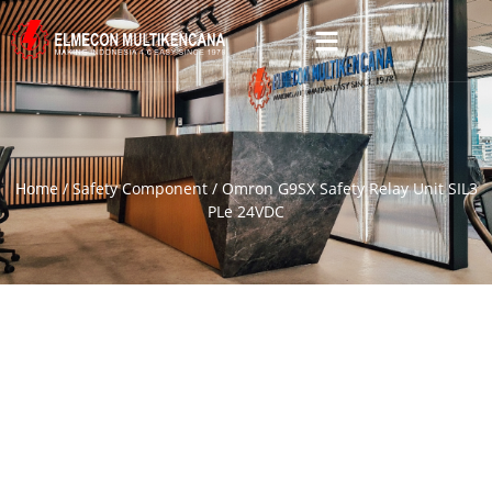
Home
/
Safety Component
/ Omron G9SX Safety Relay Unit SIL3
PLe 24VDC