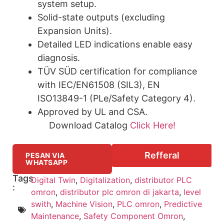
system setup.
Solid-state outputs (excluding
Expansion Units).
Detailed LED indications enable easy
diagnosis.
TÜV SÜD certification for compliance
with IEC/EN61508 (SIL3), EN
ISO13849-1 (PLe/Safety Category 4).
Approved by UL and CSA.
Download Catalog
Click Here!
Refferal
PESAN VIA
WHATSAPP
Tags
Digital Twin
,
Digitalization
,
distributor PLC
:
omron
,
distributor plc omron di jakarta
,
level
swith
,
Machine Vision
,
PLC omron
,
Predictive
Maintenance
,
Safety Component Omron
,