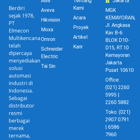
ABB
Tentang
Jakarta
Berdiri
Kami
Aveva
MGK
sejak 1978,
Acara
KEMAYORAN,
Hikvision
PT
Jl. Angkasa
Proyek
Moxa
Elmecon
Kav B-6
Artikel
Multikencana
Omron
BLOK D10-
telah
Karir
D15, RT.10
Schneider
dipercaya
Kemayoran
Electric
menyediakan
Jakarta
Tai Sin
solusi
Pusat 10610
automasi
Office:
industri di
(021) 2260
Indonesia.
5995 |
Sebagai
2260 5882
distributor
Toko: (021)
resmi
2907 0791
berbagai
| 6586
merek
7960
ternama,