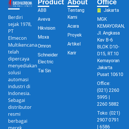
Product
About
Office
ABB
Tentang
Jakarta
Berdiri
Kami
Aveva
MGK
sejak 1978,
Acara
KEMAYORAN,
Hikvision
PT
Jl. Angkasa
Proyek
Moxa
Elmecon
Kav B-6
Artikel
Multikencana
Omron
BLOK D10-
telah
Karir
D15, RT.10
Schneider
dipercaya
Kemayoran
Electric
menyediakan
Jakarta
Tai Sin
solusi
Pusat 10610
automasi
Office:
industri di
(021) 2260
Indonesia.
5995 |
Sebagai
2260 5882
distributor
Toko: (021)
resmi
2907 0791
berbagai
| 6586
merek