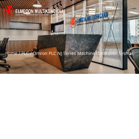
Home
/
PLC
/ Omron PLC NJ Series Machine Controller Sysmac