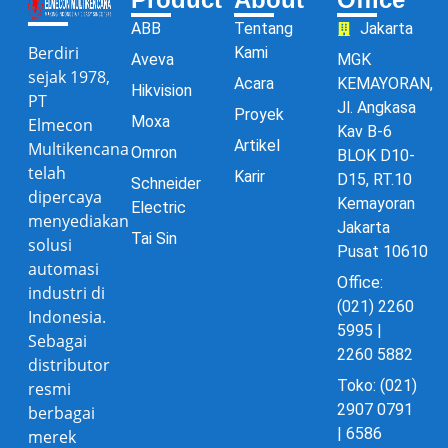
ABB
Tentang
Jakarta
Berdiri
Kami
Aveva
MGK
sejak 1978,
Acara
KEMAYORAN,
Hikvision
PT
Jl. Angkasa
Proyek
Moxa
Elmecon
Kav B-6
Artikel
Multikencana
Omron
BLOK D10-
telah
Karir
D15, RT.10
Schneider
dipercaya
Kemayoran
Electric
menyediakan
Jakarta
Tai Sin
solusi
Pusat 10610
automasi
Office:
industri di
(021) 2260
Indonesia.
5995 |
Sebagai
2260 5882
distributor
Toko: (021)
resmi
2907 0791
berbagai
| 6586
merek