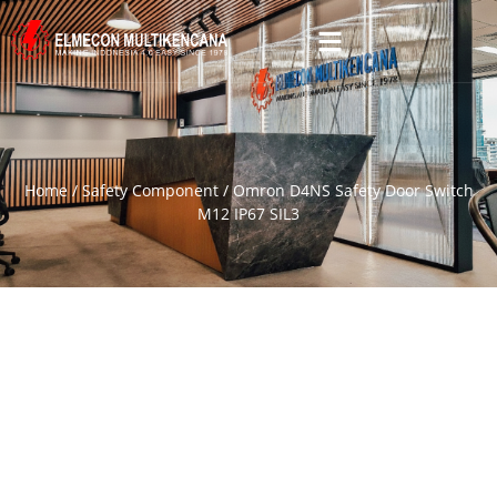
Home
/
Safety Component
/ Omron D4NS Safety Door Switch
M12 IP67 SIL3