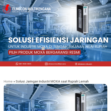
May 26, 2026
Home
»
Solusi Jaringan Industri MOXA saat Rupiah Lemah