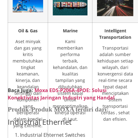
Oil & Gas
Marine
Intelligent
Transportation
Aset minyak
Kami
dan gas yang
memberikan
Transportasi
kritis
performa
adalah sumber
membutuhkan
terbaik,
kehidupan setiap
tingkat
kehandalan, dan
wilayah, dari
keamanan,
kualitas
konvergensi data
kinerja, dan
tampilan yang
real-time secara
keandalan
dibutuhkan
tepat dapat
Baca Juga:
Moxa EDS-P206A-4POE: Solusi
tertinggi dari
sistem kapal
menciptakan
Konektivitas Jaringan Industri yang Handal
komponen
untuk
sistem
yang
mengoptimalkan
transportasi
Produk-Produk MOXA terdiri dari:
beroperasi
kinerja operasi
cerdas , sehat
dalam kondisi
di Laut.
dan efisien.
Industrial Ethernet
yang Extreme.
Industrial Ehternet Switches