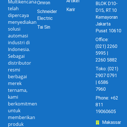
Artikel
Multikencana
Omron
BLOK D10-
telah
Karir
D15, RT.10
Schneider
dipercaya
Kemayoran
Electric
menyediakan
Jakarta
Tai Sin
solusi
Pusat 10610
automasi
Office:
industri di
(021) 2260
Indonesia.
5995 |
Sebagai
2260 5882
distributor
Toko: (021)
resmi
2907 0791
berbagai
| 6586
merek
7960
ternama,
kami
Phone: +62
berkomitmen
811
untuk
19060605
memberikan
Makassar
produk