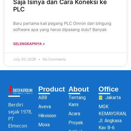
Saja Isinya dan Cara Koneksi ke
PLC
Baru pertama kali pegang PLC Omron dan bingung
software apa yang harus dipasang dulu? Banyak
SELENGKAPNYA »
July 30, 2026
No Comments
Product
About
Office
ABB
Tentang
Jakarta
Berdiri
Kami
Aveva
MGK
sejak 1978,
Acara
KEMAYORAN,
Hikvision
PT
Jl. Angkasa
Proyek
Moxa
Elmecon
Kav B-6