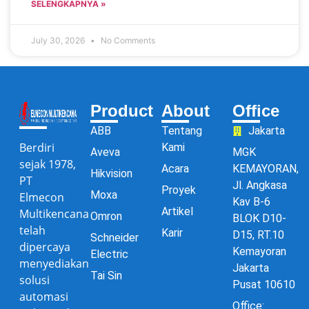
SELENGKAPNYA »
July 30, 2026
No Comments
Product
About
Office
ABB
Tentang
Jakarta
Berdiri
Kami
Aveva
MGK
sejak 1978,
Acara
KEMAYORAN,
Hikvision
PT
Jl. Angkasa
Proyek
Moxa
Elmecon
Kav B-6
Artikel
Multikencana
Omron
BLOK D10-
telah
Karir
D15, RT.10
Schneider
dipercaya
Kemayoran
Electric
menyediakan
Jakarta
Tai Sin
solusi
Pusat 10610
automasi
Office: