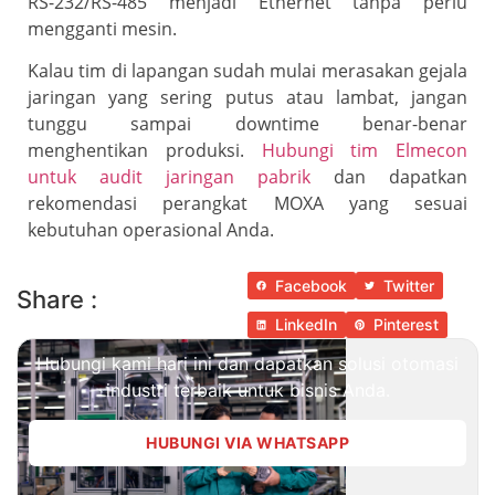
RS-232/RS-485 menjadi Ethernet tanpa perlu
mengganti mesin.
Kalau tim di lapangan sudah mulai merasakan gejala
jaringan yang sering putus atau lambat, jangan
tunggu sampai downtime benar-benar
menghentikan produksi.
Hubungi tim Elmecon
untuk audit jaringan pabrik
dan dapatkan
rekomendasi perangkat MOXA yang sesuai
kebutuhan operasional Anda.
Facebook
Twitter
Share :
LinkedIn
Pinterest
Hubungi kami hari ini dan dapatkan solusi otomasi
industri terbaik untuk bisnis Anda.
HUBUNGI VIA WHATSAPP