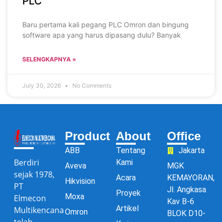
PLC
Baru pertama kali pegang PLC Omron dan bingung
software apa yang harus dipasang dulu? Banyak
SELENGKAPNYA »
July 30, 2026
No Comments
Product
About
Office
ABB
Tentang
Jakarta
Berdiri
Kami
Aveva
MGK
sejak 1978,
Acara
KEMAYORAN,
Hikvision
PT
Jl. Angkasa
Proyek
Moxa
Elmecon
Kav B-6
Artikel
Multikencana
Omron
BLOK D10-