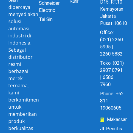
telah
Karir
D15, RT.10
Schneider
dipercaya
Kemayoran
Electric
menyediakan
Jakarta
Tai Sin
solusi
Pusat 10610
automasi
Office:
industri di
(021) 2260
Indonesia.
5995 |
Sebagai
2260 5882
distributor
Toko: (021)
resmi
2907 0791
berbagai
| 6586
merek
7960
ternama,
kami
Phone: +62
berkomitmen
811
untuk
19060605
memberikan
Makassar
produk
berkualitas
Jl. Perintis