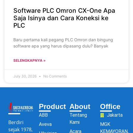
Software PLC Omron CX-One Apa
Saja Isinya dan Cara Koneksi ke
PLC
Baru pertama kali pegang PLC Omron dan bingung
software apa yang harus dipasang dulu? Banyak
SELENGKAPNYA »
July 30, 2026
No Comments
Product
About
Office
ABB
Tentang
Jakarta
Berdiri
Kami
Aveva
MGK
sejak 1978,
Acara
KEMAYORAN,