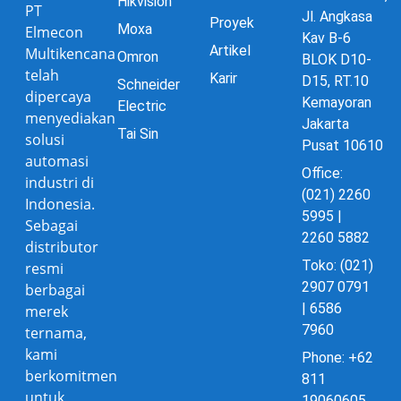
Hikvision
PT
Jl. Angkasa
Proyek
Moxa
Elmecon
Kav B-6
Artikel
Multikencana
Omron
BLOK D10-
telah
Karir
D15, RT.10
Schneider
dipercaya
Kemayoran
Electric
menyediakan
Jakarta
Tai Sin
solusi
Pusat 10610
automasi
Office:
industri di
(021) 2260
Indonesia.
5995 |
Sebagai
2260 5882
distributor
Toko: (021)
resmi
2907 0791
berbagai
| 6586
merek
7960
ternama,
kami
Phone: +62
berkomitmen
811
untuk
19060605