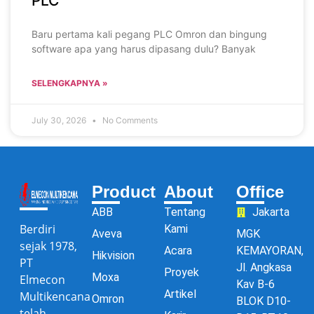
PLC
Baru pertama kali pegang PLC Omron dan bingung
software apa yang harus dipasang dulu? Banyak
SELENGKAPNYA »
July 30, 2026
No Comments
Product
About
Office
ABB
Tentang
Jakarta
Berdiri
Kami
Aveva
MGK
sejak 1978,
Acara
KEMAYORAN,
Hikvision
PT
Jl. Angkasa
Proyek
Moxa
Elmecon
Kav B-6
Artikel
Multikencana
Omron
BLOK D10-
telah