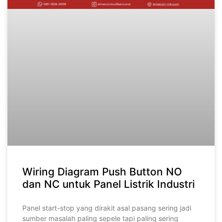
Wiring Diagram Push Button NO
dan NC untuk Panel Listrik Industri
Panel start-stop yang dirakit asal pasang sering jadi
sumber masalah paling sepele tapi paling sering