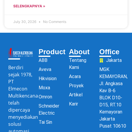
SELENGKAPNYA »
July 30, 2026
No Comments
Product
About
Office
ABB
Tentang
Jakarta
Berdiri
Kami
Aveva
MGK
sejak 1978,
Acara
KEMAYORAN,
Hikvision
PT
Jl. Angkasa
Proyek
Moxa
Elmecon
Kav B-6
Artikel
Multikencana
Omron
BLOK D10-
telah
Karir
D15, RT.10
Schneider
dipercaya
Kemayoran
Electric
menyediakan
Jakarta
Tai Sin
solusi
Pusat 10610
automasi