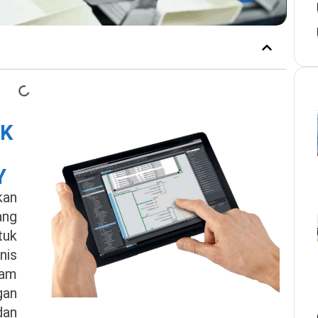
UK
Y
kan
ng
uk
nis
lam
gan
an