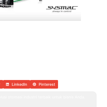
r
LinkedIn
Pinterest
usi otomasi industri terbaik untuk bisnis Anda.