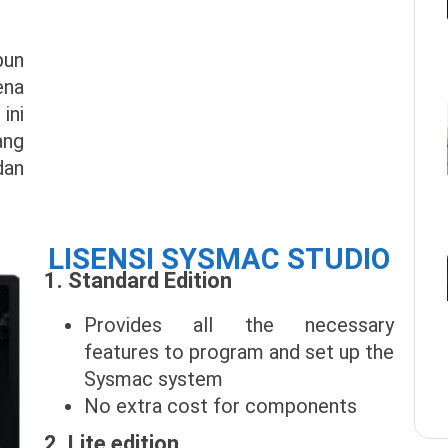
un
ena
ini
ang
dan
LISENSI SYSMAC STUDIO
1. Standard Edition
Provides all the necessary
features to program and set up the
Sysmac system
No extra cost for components
2. Lite edition