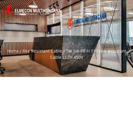
Home
/
Fire Resistant Cable
/ Tai Sin FR-H 110 Fire Resistant
Cable LSZH 450V