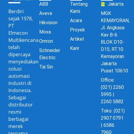
ABB
Tentang
Jakarta
Berdiri
Kami
Aveva
MGK
sejak 1978,
Acara
KEMAYORAN,
Hikvision
PT
Jl. Angkasa
Proyek
Moxa
Elmecon
Kav B-6
Artikel
Multikencana
Omron
BLOK D10-
telah
Karir
D15, RT.10
Schneider
dipercaya
Kemayoran
Electric
menyediakan
Jakarta
Tai Sin
solusi
Pusat 10610
automasi
Office:
industri di
(021) 2260
Indonesia.
5995 |
Sebagai
2260 5882
distributor
Toko: (021)
resmi
2907 0791
berbagai
| 6586
merek
7960
ternama,