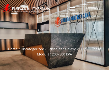
Home
/
Uncategorized
/ Schneider Galaxy VL UPS 3 Phase
Modular 200–500 kVA