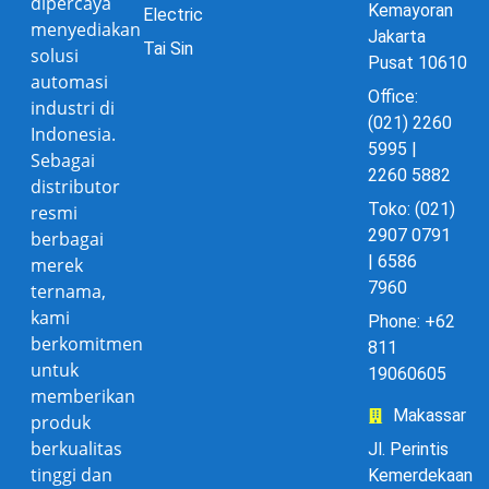
dipercaya
Kemayoran
Electric
menyediakan
Jakarta
Tai Sin
solusi
Pusat 10610
automasi
Office:
industri di
(021) 2260
Indonesia.
5995 |
Sebagai
2260 5882
distributor
Toko: (021)
resmi
2907 0791
berbagai
| 6586
merek
7960
ternama,
kami
Phone: +62
berkomitmen
811
untuk
19060605
memberikan
Makassar
produk
berkualitas
Jl. Perintis
tinggi dan
Kemerdekaan