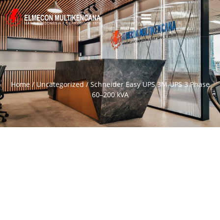
Home
/
Uncategorized
/ Schneider Easy UPS 3M UPS 3 Phase
60–200 kVA