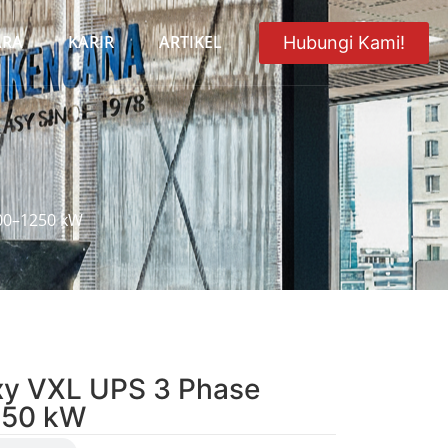
ARA
KARIR
ARTIKEL
Hubungi Kami!
500–1250 kW
xy VXL UPS 3 Phase
250 kW