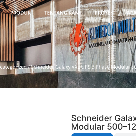
PRODUK
TENTANG KAMI
PROYEK
AC
categorized
/ Schneider Galaxy VXL UPS 3 Phase Modular 
Schneider Gala
Modular 500–1