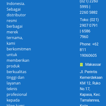
(021) 2260
Indonesia.
5995 |
Sebagai
2260 5882
distributor
Toko: (021)
resmi
2907 0791
berbagai
| 6586
merek
7960
ternama,
kami
Phone: +62
berkomitmen
811
untuk
19060605
memberikan
Makassar
produk
berkualitas
Jl. Perintis
tinggi dan
Kemerdekaan
layanan
KM 12, Ruko
teknis
No.17,
profesional
Kapasa, Kec.
kepada
Tamalanrea,
klien kami.
Kota