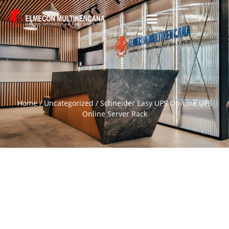
Home
/
Uncategorized
/ Schneider Easy UPS On-Line UPS
Online Server Rack