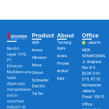
Product
About
Office
ABB
Tentang
Jakarta
Berdiri
Kami
Aveva
MGK
sejak 1978,
Acara
KEMAYORAN,
Hikvision
PT
Jl. Angkasa
Proyek
Moxa
Elmecon
Kav B-6
Artikel
Multikencana
Omron
BLOK D10-
telah
Karir
D15, RT.10
Schneider
dipercaya
Kemayoran
Electric
menyediakan
Jakarta
Tai Sin
solusi
Pusat 10610
automasi
Office:
industri di