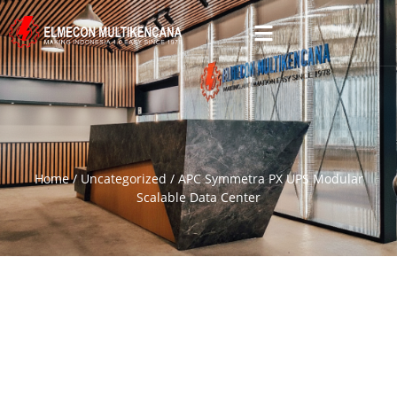
Home
/
Uncategorized
/ APC Symmetra PX UPS Modular
Scalable Data Center