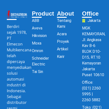
Product
About
Office
ABB
Tentang
Jakarta
Berdiri
Kami
Aveva
MGK
sejak 1978,
Acara
KEMAYORAN,
Hikvision
PT
Jl. Angkasa
Proyek
Moxa
Elmecon
Kav B-6
Artikel
Multikencana
Omron
BLOK D10-
telah
Karir
D15, RT.10
Schneider
dipercaya
Kemayoran
Electric
menyediakan
Jakarta
Tai Sin
solusi
Pusat 10610
automasi
Office:
industri di
(021) 2260
Indonesia.
5995 |
Sebagai
2260 5882
distributor
Toko: (021)
resmi