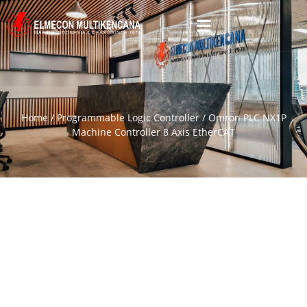
Home
/
Programmable Logic Controller
/ Omron PLC NX1P
Machine Controller 8 Axis EtherCAT