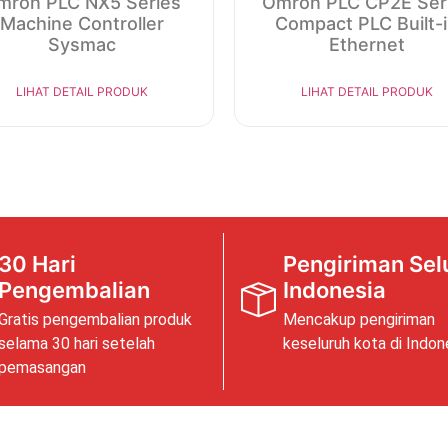
mron PLC NX5 Series
Omron PLC CP2E Ser
Machine Controller
Compact PLC Built-
Sysmac
Ethernet
LIHAT DETAIL PRODUK
LIHAT DETAIL PRODUK
30 Hari
Pengiriman Sel
Pengembalian
Indonesia
Gratis pengembalian produk
Mencakup pengiriman
selama 30 hari setelah
keseluruh kota di Indon
pemasangan