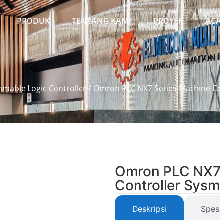
PRODUK
TENTANG KAMI
PROYEK
AC
mable Logic Controller
/ Omron PLC NX7 Series Machine Co
Omron PLC NX7 
Controller Sys
Deskripsi
Spesi