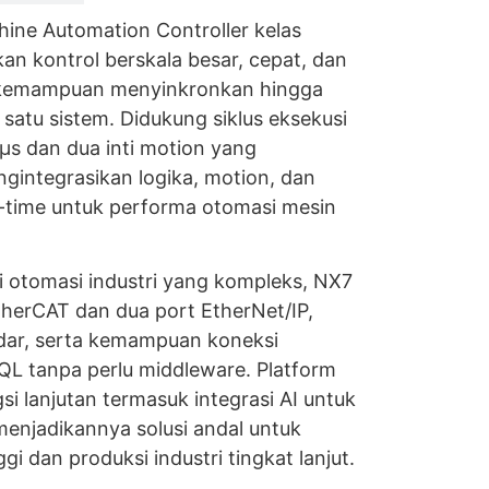
ne Automation Controller kelas
n kontrol berskala besar, cepat, dan
 kemampuan menyinkronkan hingga
atu sistem. Didukung siklus eksekusi
μs dan dua inti motion yang
ngintegrasikan logika, motion, dan
l-time untuk performa otomasi mesin
i otomasi industri yang kompleks, NX7
therCAT dan dua port EtherNet/IP,
ar, serta kemampuan koneksi
QL tanpa perlu middleware. Platform
si lanjutan termasuk integrasi AI untuk
menjadikannya solusi andal untuk
i dan produksi industri tingkat lanjut.