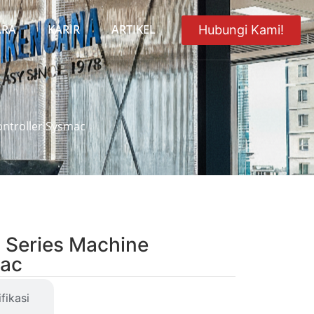
ARA
KARIR
ARTIKEL
Hubungi Kami!
ntroller Sysmac
Series Machine
mac
fikasi