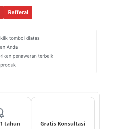
Refferal
lik tombol diatas
han Anda
ikan penawaran terbaik
i produk
 1 tahun
Gratis Konsultasi