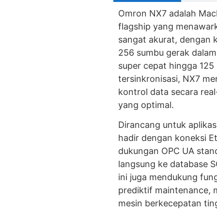
Omron NX7 adalah Machi
flagship yang menawarka
sangat akurat, dengan
256 sumbu gerak dalam s
super cepat hingga 125 
tersinkronisasi, NX7 me
kontrol data secara rea
yang optimal.
Dirancang untuk aplikas
hadir dengan koneksi E
dukungan OPC UA stand
langsung ke database S
ini juga mendukung fung
prediktif maintenance, 
mesin berkecepatan tingg