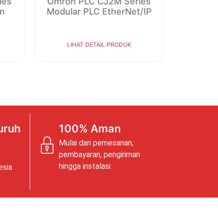
ies
Omron PLC CJ2M Series
in
Modular PLC EtherNet/IP
LIHAT DETAIL PRODUK
uruh
100% Aman
Mulai dari pemesanan,
pembayaran, pengiriman
hingga instalasi.
esia