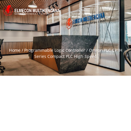
Home
/
Programmable Logic Controller
/ Omron PLC CP1H
Series Compact PLC High-Speed