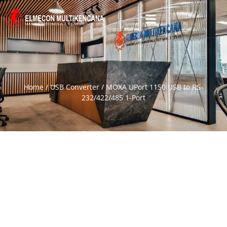
Home
/
USB Converter
/ MOXA UPort 1150 USB to RS-
232/422/485 1-Port