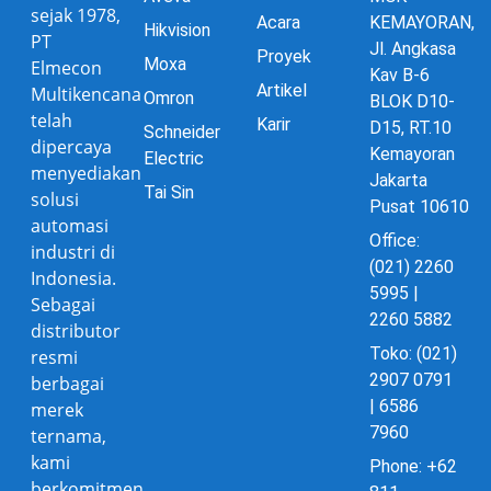
sejak 1978,
Acara
KEMAYORAN,
Hikvision
PT
Jl. Angkasa
Proyek
Moxa
Elmecon
Kav B-6
Artikel
Multikencana
Omron
BLOK D10-
telah
Karir
D15, RT.10
Schneider
dipercaya
Kemayoran
Electric
menyediakan
Jakarta
Tai Sin
solusi
Pusat 10610
automasi
Office:
industri di
(021) 2260
Indonesia.
5995 |
Sebagai
2260 5882
distributor
Toko: (021)
resmi
2907 0791
berbagai
| 6586
merek
7960
ternama,
kami
Phone: +62
berkomitmen