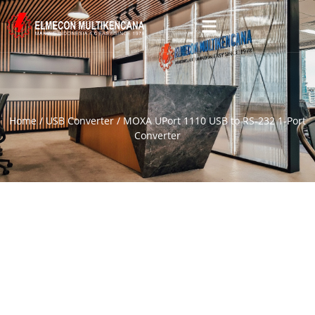
Home
/
USB Converter
/ MOXA UPort 1110 USB to RS-232 1-Port
Converter