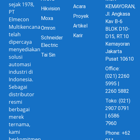
sejak 1978,
Acara
KEMAYORAN,
Hikvision
PT
Jl. Angkasa
Proyek
Moxa
Elmecon
Kav B-6
Artikel
Multikencana
Omron
BLOK D10-
telah
Karir
D15, RT.10
Schneider
dipercaya
Kemayoran
Electric
menyediakan
Jakarta
Tai Sin
solusi
Pusat 10610
automasi
Office:
industri di
(021) 2260
Indonesia.
5995 |
Sebagai
2260 5882
distributor
Toko: (021)
resmi
2907 0791
berbagai
| 6586
merek
7960
ternama,
kami
Phone: +62
berkomitmen