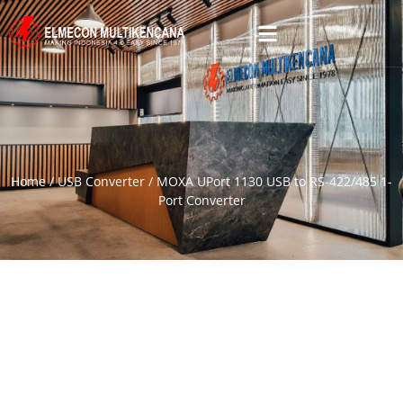
Home
/
USB Converter
/ MOXA UPort 1130 USB to RS-422/485 1-
Port Converter