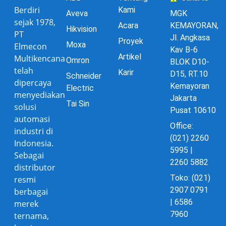
Berdiri
Kami
Aveva
MGK
sejak 1978,
Acara
KEMAYORAN,
Hikvision
PT
Jl. Angkasa
Proyek
Moxa
Elmecon
Kav B-6
Artikel
Multikencana
Omron
BLOK D10-
telah
Karir
D15, RT.10
Schneider
dipercaya
Kemayoran
Electric
menyediakan
Jakarta
Tai Sin
solusi
Pusat 10610
automasi
Office:
industri di
(021) 2260
Indonesia.
5995 |
Sebagai
2260 5882
distributor
Toko: (021)
resmi
2907 0791
berbagai
| 6586
merek
7960
ternama,