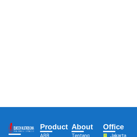
Product
About
Office
ABB
Tentang
Jakarta