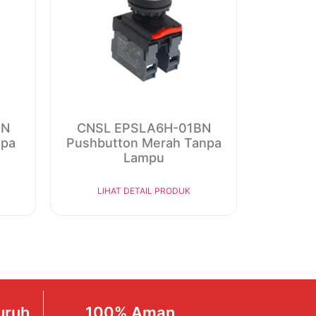
BN
CNSL EPSLA6H-01BN
npa
Pushbutton Merah Tanpa
Lampu
LIHAT DETAIL PRODUK
uruh
100% Aman