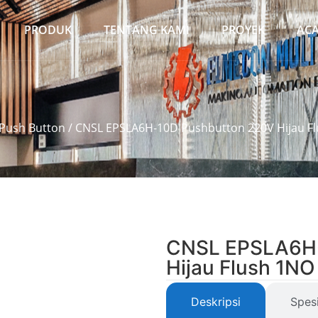
PRODUK
TENTANG KAMI
PROYEK
AC
Push Button
/ CNSL EPSLA6H-10D Pushbutton 220V Hijau F
CNSL EPSLA6H-
Hijau Flush 1NO
Deskripsi
Spesi