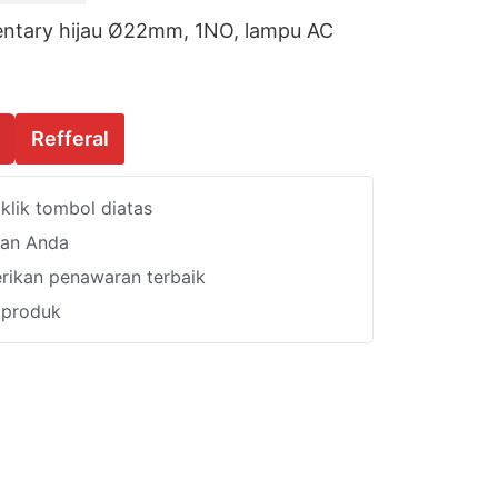
entary hijau Ø22mm, 1NO, lampu AC
Refferal
lik tombol diatas
han Anda
ikan penawaran terbaik
i produk