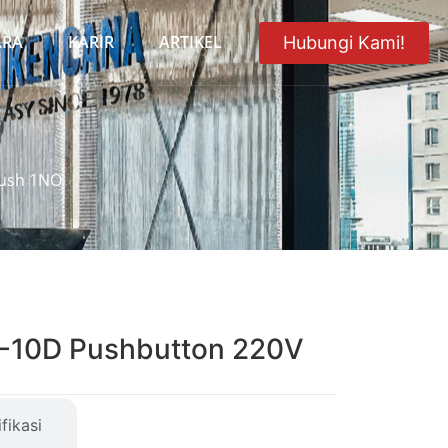
ARA
KARIR
ARTIKEL
Hubungi Kami!
lush 1NO
10D Pushbutton 220V
fikasi