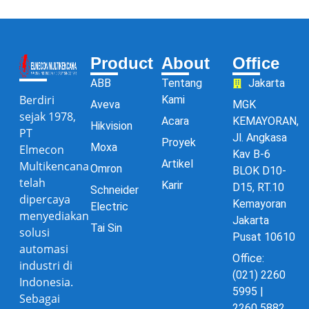
Product
About
Office
ABB
Tentang
Jakarta
Berdiri
Kami
Aveva
MGK
sejak 1978,
Acara
KEMAYORAN,
Hikvision
PT
Jl. Angkasa
Proyek
Moxa
Elmecon
Kav B-6
Artikel
Multikencana
Omron
BLOK D10-
telah
Karir
D15, RT.10
Schneider
dipercaya
Kemayoran
Electric
menyediakan
Jakarta
Tai Sin
solusi
Pusat 10610
automasi
Office:
industri di
(021) 2260
Indonesia.
5995 |
Sebagai
2260 5882