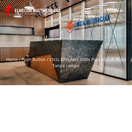
Home
/
Push Button
/ CNSL EPSLA6H-10BN Pushbutton Hijau
Tanpa Lampu