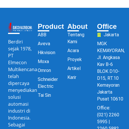
Product
About
Office
ABB
Tentang
Jakarta
Berdiri
Kami
Aveva
MGK
sejak 1978,
Acara
KEMAYORAN,
Hikvision
PT
Jl. Angkasa
Proyek
Moxa
Elmecon
Kav B-6
Artikel
Multikencana
Omron
BLOK D10-
telah
Karir
D15, RT.10
Schneider
dipercaya
Kemayoran
Electric
menyediakan
Jakarta
Tai Sin
solusi
Pusat 10610
automasi
Office:
industri di
(021) 2260
Indonesia.
5995 |
Sebagai
2260 5882