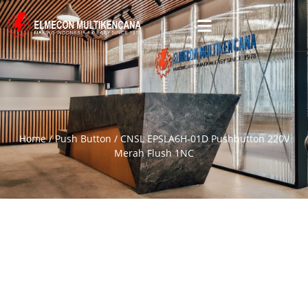
Home
/
Push Button
/ CNSL EPSLA6H-01D Pushbutton 220V
Merah Flush 1NC