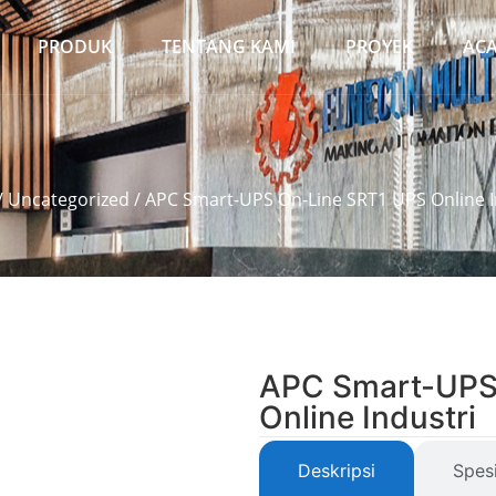
PRODUK
TENTANG KAMI
PROYEK
AC
/
Uncategorized
/ APC Smart-UPS On-Line SRT1 UPS Online I
APC Smart-UPS
Online Industri
Deskripsi
Spesi