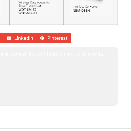
r
LinkedIn
Pinterest
usi otomasi industri terbaik untuk bisnis Anda.