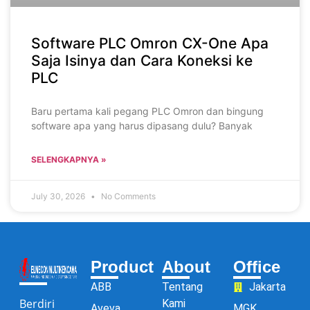
Software PLC Omron CX-One Apa
Saja Isinya dan Cara Koneksi ke
PLC
Baru pertama kali pegang PLC Omron dan bingung
software apa yang harus dipasang dulu? Banyak
SELENGKAPNYA »
July 30, 2026
No Comments
Product
About
Office
ABB
Tentang
Jakarta
Berdiri
Kami
Aveva
MGK