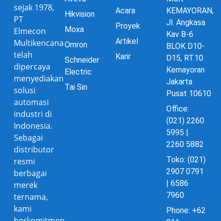
sejak 1978,
Acara
KEMAYORAN,
Hikvision
PT
Jl. Angkasa
Proyek
Moxa
Elmecon
Kav B-6
Artikel
Multikencana
Omron
BLOK D10-
telah
Karir
D15, RT.10
Schneider
dipercaya
Kemayoran
Electric
menyediakan
Jakarta
Tai Sin
solusi
Pusat 10610
automasi
Office:
industri di
(021) 2260
Indonesia.
5995 |
Sebagai
2260 5882
distributor
Toko: (021)
resmi
2907 0791
berbagai
| 6586
merek
7960
ternama,
kami
Phone: +62
berkomitmen