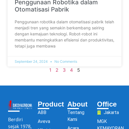
Penggunaan Robotika dalam
Otomatisasi Pabrik
Penggunaan robotika dalam otomatisasi pabrik telah
menjadi tren yang semakin berkembang seiring
dengan kemajuan teknologi. Robot-robot ini
membantu meningkatkan efisiensi dan produktivitas,
tetapi juga membawa
September 24, 2024
No Comments
1
2
3
4
5
Product
About
Office
ABB
Tentang
Jakarta
Berdiri
Kami
Aveva
MGK
sejak 1978,
Acara
KEMAYORAN,