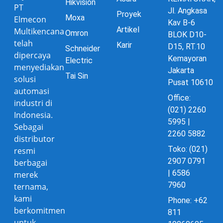
Hikvision
PT
Jl. Angkasa
Proyek
Moxa
Elmecon
Kav B-6
Artikel
Multikencana
Omron
BLOK D10-
telah
Karir
D15, RT.10
Schneider
dipercaya
Kemayoran
Electric
menyediakan
Jakarta
Tai Sin
solusi
Pusat 10610
automasi
Office:
industri di
(021) 2260
Indonesia.
5995 |
Sebagai
2260 5882
distributor
Toko: (021)
resmi
2907 0791
berbagai
| 6586
merek
7960
ternama,
kami
Phone: +62
berkomitmen
811
untuk