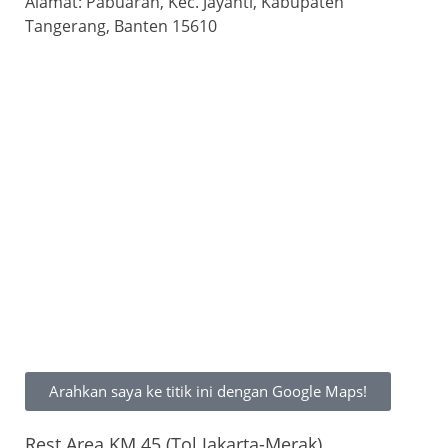
Alamat: Pabuaran, Kec. Jayanti, Kabupaten
Tangerang, Banten 15610
Arahkan saya ke titik ini dengan Google Maps!
Rest Area KM 45 (Tol Jakarta-Merak)