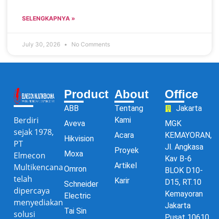
SELENGKAPNYA »
July 30, 2026
No Comments
Product
About
Office
ABB
Tentang
Jakarta
Berdiri
Kami
Aveva
MGK
sejak 1978,
Acara
KEMAYORAN,
Hikvision
PT
Jl. Angkasa
Proyek
Moxa
Elmecon
Kav B-6
Artikel
Multikencana
Omron
BLOK D10-
telah
Karir
D15, RT.10
Schneider
dipercaya
Kemayoran
Electric
menyediakan
Jakarta
Tai Sin
solusi
Pusat 10610