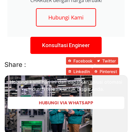
CHARGER dengan harga terbaik!
Hubungi Kami
Konsultasi Engineer
Facebook
Twitter
Share :
LinkedIn
Pinterest
Hubungi kami hari ini dan dapatkan solusi otomasi
industri terbaik untuk bisnis Anda.
HUBUNGI VIA WHATSAPP