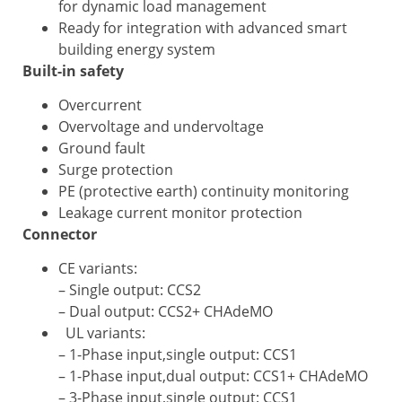
for dynamic load management
Ready for integration with advanced smart
building energy system
Built-in safety
Overcurrent
Overvoltage and undervoltage
Ground fault
Surge protection
PE (protective earth) continuity monitoring
Leakage current monitor protection
Connector
CE variants:
– Single output: CCS2
– Dual output: CCS2+ CHAdeMO
UL variants:
– 1-Phase input,single output: CCS1
– 1-Phase input,dual output: CCS1+ CHAdeMO
– 3-Phase input,single output: CCS1