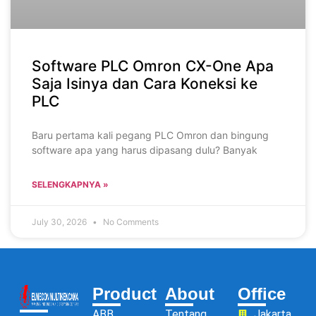
Software PLC Omron CX-One Apa
Saja Isinya dan Cara Koneksi ke
PLC
Baru pertama kali pegang PLC Omron dan bingung
software apa yang harus dipasang dulu? Banyak
SELENGKAPNYA »
July 30, 2026
No Comments
Product
About
Office
ABB
Tentang
Jakarta