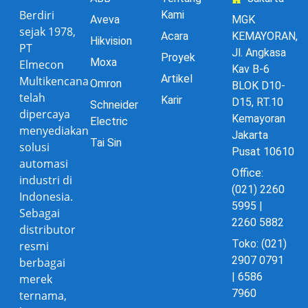
Berdiri
Kami
Aveva
MGK
sejak 1978,
Acara
KEMAYORAN,
Hikvision
PT
Jl. Angkasa
Proyek
Moxa
Elmecon
Kav B-6
Artikel
Multikencana
Omron
BLOK D10-
telah
Karir
D15, RT.10
Schneider
dipercaya
Kemayoran
Electric
menyediakan
Jakarta
Tai Sin
solusi
Pusat 10610
automasi
Office:
industri di
(021) 2260
Indonesia.
5995 |
Sebagai
2260 5882
distributor
Toko: (021)
resmi
2907 0791
berbagai
| 6586
merek
7960
ternama,