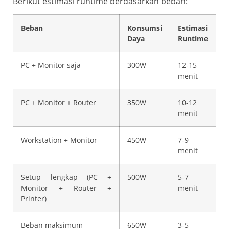
Berikut estimasi runtime berdasarkan beban:
Beban
Konsumsi
Estimasi
Daya
Runtime
PC + Monitor saja
300W
12-15
menit
PC + Monitor + Router
350W
10-12
menit
Workstation + Monitor
450W
7-9
menit
Setup lengkap (PC +
500W
5-7
Monitor + Router +
menit
Printer)
Beban maksimum
650W
3-5