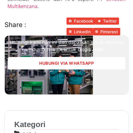
Multikencana
.
Facebook
Twitter
Share :
LinkedIn
Pinterest
Hubungi kami hari ini dan dapatkan solusi otomasi
industri terbaik untuk bisnis Anda.
HUBUNGI VIA WHATSAPP
Kategori