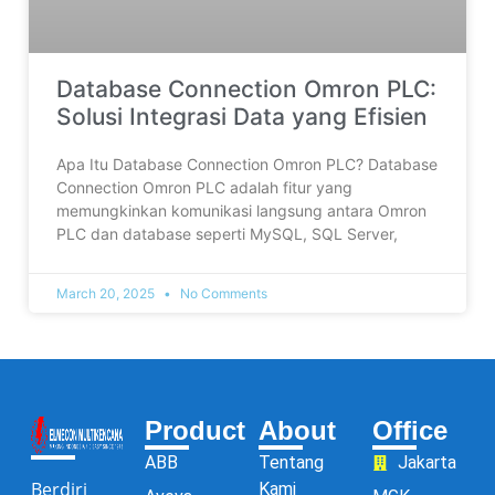
Database Connection Omron PLC:
Solusi Integrasi Data yang Efisien
Apa Itu Database Connection Omron PLC? Database
Connection Omron PLC adalah fitur yang
memungkinkan komunikasi langsung antara Omron
PLC dan database seperti MySQL, SQL Server,
March 20, 2025
No Comments
Product
About
Office
ABB
Tentang
Jakarta
Berdiri
Kami