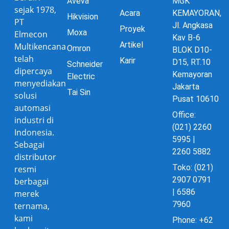
Aveva
MGK
sejak 1978,
Acara
KEMAYORAN,
Hikvision
PT
Jl. Angkasa
Proyek
Moxa
Elmecon
Kav B-6
Artikel
Multikencana
Omron
BLOK D10-
telah
Karir
D15, RT.10
Schneider
dipercaya
Kemayoran
Electric
menyediakan
Jakarta
Tai Sin
solusi
Pusat 10610
automasi
Office:
industri di
(021) 2260
Indonesia.
5995 |
Sebagai
2260 5882
distributor
Toko: (021)
resmi
2907 0791
berbagai
| 6586
merek
7960
ternama,
kami
Phone: +62