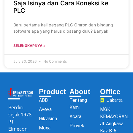
Saja Isinya dan Cara Koneksi ke
PLC
Baru pertama kali pegang PLC Omron dan bingung
software apa yang harus dipasang dulu? Banyak
SELENGKAPNYA »
July 30, 2026
No Comments
Product
About
Office
ABB
Tentang
Jakarta
Berdiri
Kami
Aveva
MGK
sejak 1978,
Acara
KEMAYORAN,
Hikvision
PT
Jl. Angkasa
Proyek
Moxa
Elmecon
Kav B-6