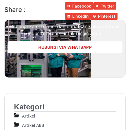
Facebook
Twitter
Share :
LinkedIn
Pinterest
Hubungi kami hari ini dan dapatkan solusi otomasi
industri terbaik untuk bisnis Anda.
HUBUNGI VIA WHATSAPP
Kategori
Artikel
Artikel ABB