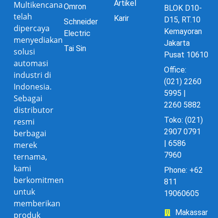
Artikel
Multikencana
Omron
BLOK D10-
telah
Karir
D15, RT.10
Schneider
dipercaya
Kemayoran
Electric
menyediakan
Jakarta
Tai Sin
solusi
Pusat 10610
automasi
Office:
industri di
(021) 2260
Indonesia.
5995 |
Sebagai
2260 5882
distributor
Toko: (021)
resmi
2907 0791
berbagai
| 6586
merek
7960
ternama,
kami
Phone: +62
berkomitmen
811
untuk
19060605
memberikan
Makassar
produk