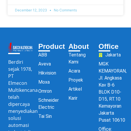
December 12, 2023
No Comments
Product
About
Office
ABB
Tentang
Jakarta
Berdiri
Kami
Aveva
MGK
sejak 1978,
Acara
KEMAYORAN,
Hikvision
PT
Jl. Angkasa
Proyek
Moxa
Elmecon
Kav B-6
Artikel
Multikencana
Omron
BLOK D10-
telah
Karir
D15, RT.10
Schneider
dipercaya
Kemayoran
Electric
menyediakan
Jakarta
Tai Sin
solusi
Pusat 10610
automasi
Office: