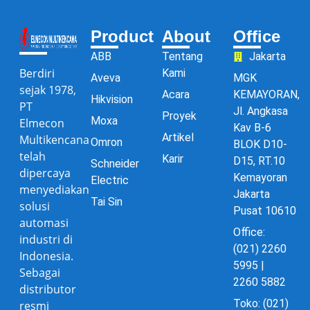
Product
About
Office
ABB
Tentang
Jakarta
Berdiri
Kami
Aveva
MGK
sejak 1978,
Acara
KEMAYORAN,
Hikvision
PT
Jl. Angkasa
Proyek
Moxa
Elmecon
Kav B-6
Artikel
Multikencana
Omron
BLOK D10-
telah
Karir
D15, RT.10
Schneider
dipercaya
Kemayoran
Electric
menyediakan
Jakarta
Tai Sin
solusi
Pusat 10610
automasi
Office:
industri di
(021) 2260
Indonesia.
5995 |
Sebagai
2260 5882
distributor
Toko: (021)
resmi