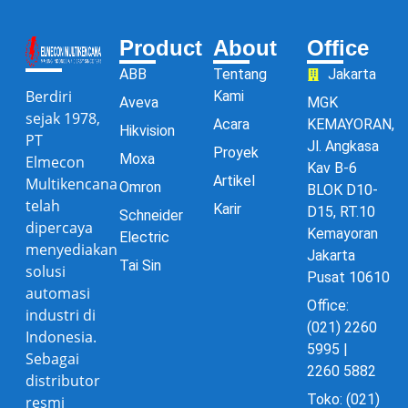
Product
About
Office
ABB
Tentang
Jakarta
Berdiri
Kami
Aveva
MGK
sejak 1978,
Acara
KEMAYORAN,
Hikvision
PT
Jl. Angkasa
Proyek
Moxa
Elmecon
Kav B-6
Artikel
Multikencana
Omron
BLOK D10-
telah
Karir
D15, RT.10
Schneider
dipercaya
Kemayoran
Electric
menyediakan
Jakarta
Tai Sin
solusi
Pusat 10610
automasi
Office:
industri di
(021) 2260
Indonesia.
5995 |
Sebagai
2260 5882
distributor
Toko: (021)
resmi