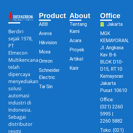
Product
About
Office
ABB
Tentang
Jakarta
Berdiri
Kami
Aveva
MGK
sejak 1978,
Acara
KEMAYORAN,
Hikvision
PT
Jl. Angkasa
Proyek
Moxa
Elmecon
Kav B-6
Artikel
Multikencana
Omron
BLOK D10-
telah
Karir
D15, RT.10
Schneider
dipercaya
Kemayoran
Electric
menyediakan
Jakarta
Tai Sin
solusi
Pusat 10610
automasi
Office:
industri di
(021) 2260
Indonesia.
5995 |
Sebagai
2260 5882
distributor
Toko: (021)
resmi