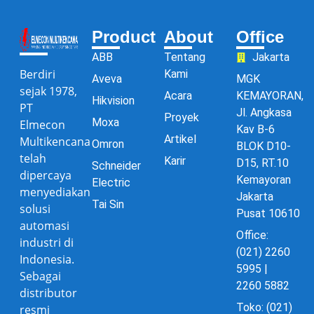
Product
About
Office
ABB
Tentang
Jakarta
Berdiri
Kami
Aveva
MGK
sejak 1978,
Acara
KEMAYORAN,
Hikvision
PT
Jl. Angkasa
Proyek
Moxa
Elmecon
Kav B-6
Artikel
Multikencana
Omron
BLOK D10-
telah
Karir
D15, RT.10
Schneider
dipercaya
Kemayoran
Electric
menyediakan
Jakarta
Tai Sin
solusi
Pusat 10610
automasi
Office:
industri di
(021) 2260
Indonesia.
5995 |
Sebagai
2260 5882
distributor
Toko: (021)
resmi