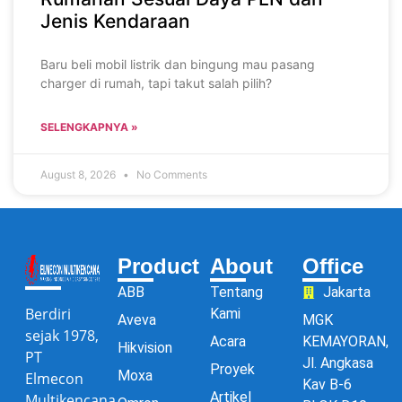
Jenis Kendaraan
Baru beli mobil listrik dan bingung mau pasang
charger di rumah, tapi takut salah pilih?
SELENGKAPNYA »
August 8, 2026
No Comments
Product
About
Office
ABB
Tentang
Jakarta
Berdiri
Kami
Aveva
MGK
sejak 1978,
Acara
KEMAYORAN,
Hikvision
PT
Jl. Angkasa
Proyek
Moxa
Elmecon
Kav B-6
Artikel
Multikencana