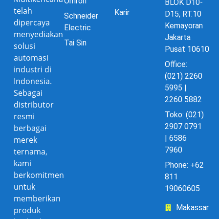
Omron
BLOK D10-
telah
Karir
D15, RT.10
Schneider
dipercaya
Kemayoran
Electric
menyediakan
Jakarta
Tai Sin
solusi
Pusat 10610
automasi
Office:
industri di
(021) 2260
Indonesia.
5995 |
Sebagai
2260 5882
distributor
Toko: (021)
resmi
2907 0791
berbagai
| 6586
merek
7960
ternama,
kami
Phone: +62
berkomitmen
811
untuk
19060605
memberikan
Makassar
produk